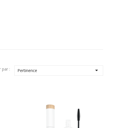
r par :

Pertinence