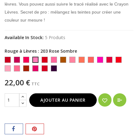
lèvres. Vous pouvez aussi suivre le tracé réalisé avec le Crayon
Lèvres. Secret de pro : mélangez les teintes pour créer une
couleur sur mesure !
Available In Stock:
5 Produits
Rouge à Lèvres : 203 Rose Sombre
120
121
122
223
234
242
257
260
261
262
263
280
203
Rouge
Rouge
Rouge
Vrai
Bois
Tahiti
Rose
Corail
Rose
Fuchsia
Rouge
Vrai
Rose
503
504
507
291
292
293
Sombre
Brique
Groseille
Rouge
de
Ancien
Gourmand
Profond
Rouge
Sombre
Nude
Rose
Terracotta
22,00 €
TTC
Mat
Mat
Mat
Rose
Rosé
Poudré
AJOUTER AU PANIER